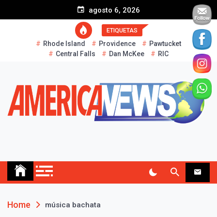
S
agosto 6, 2026
k
i
ETIQUETAS
p
Rhode Island
Providence
Pawtucket
t
Central Falls
Dan McKee
RIC
o
c
o
n
t
e
n
t
AMERICA NEWS
Historias Reales…
Home
música bachata