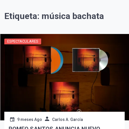
Etiqueta:
música bachata
ESPECTACULARES
¡Suscríbete y Vive la
Experiencia!
9 meses Ago
Carlos A. García