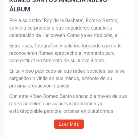
ROMEO SANTOS ANUNCIA NUEVO
ÁLBUM
Fiel a su estilo “Rey de la Bachata”, Romeo Santos,
volvió a sorprender a sus seguidores durante la
celebración de Halloween. Como ya es tradición, el
artista salió a las calles de Nueva York con un disfraz
Entre risas, fotografías y saludos logrando que no lo
que no pasó desapercibido: esta vez encarnó al icónico
Suscribír
reconocieran Romeo aprovechó el momento para
personaje Ace Ventura, interpretado por Jim Carrey.
compartir el lanzamiento de su nuevo álbum,
programado para el 28 de noviembre.
En un video publicado en sus redes sociales, se le ve
cargando un vinilo en sus manos, símbolo de su
próxima producción musical.
Con este vídeo Romeo Santos anunció a través de sus
redes sociales que su nueva producción ya
está disponible para pre-ordenar en plataformas
digitales, invitando a sus seguidores a ser los
Leer Más
primeros en obtenerlo.