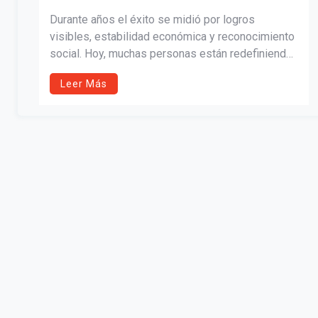
Durante años el éxito se midió por logros
visibles, estabilidad económica y reconocimiento
social. Hoy, muchas personas están redefiniendo
ese concepto, priorizando el bienestar, la salud
Leer Más
mental y el equilibrio personal. A veces el
verdadero triunfo no se ve en títulos o salarios,
sino en decisiones coherentes que permiten vivir
con propósito y tranquilidad.