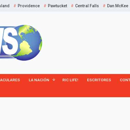
sland
Providence
Pawtucket
Central Falls
Dan McKee
¡Suscríbete y Vive la
TACULARES
LA NACIÓN
RIC LIFE!
ESCRITORES
CON
Experiencia!