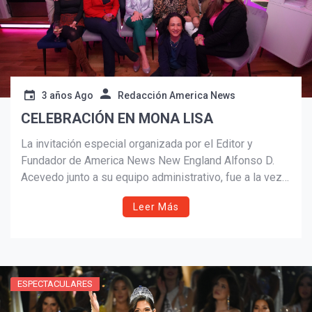
3 años Ago
Redacción America News
CELEBRACIÓN EN MONA LISA
La invitación especial organizada por el Editor y
Fundador de America News New England Alfonso D.
¡Suscríbete y Vive la
Acevedo junto a su equipo administrativo, fue a la vez
Experiencia!
una celebración dedicada a los escritores de America
Leer Más
News, al equipo técnico digital de
www.americanewsne.com, y de @AmericaNewsNE y de
las plataformas digitales como el Canal Nace Viva La
Vida Mosaico Internacional.
ESPECTACULARES