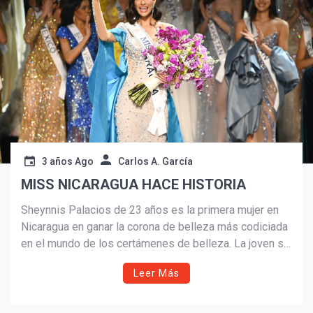
Suscribír
3 años Ago
Carlos A. García
MISS NICARAGUA HACE HISTORIA
Sheynnis Palacios de 23 años es la primera mujer en
Nicaragua en ganar la corona de belleza más codiciada
en el mundo de los certámenes de belleza. La joven se
perfiló como favorita desde su llegada a El Salvador,
Leer Más
que fue el país sede de la 72 edición de Miss Universo
este 2023.