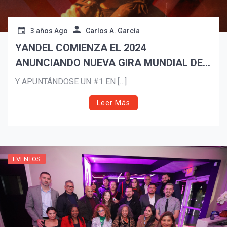
3 años Ago
Carlos A. García
YANDEL COMIENZA EL 2024
ANUNCIANDO NUEVA GIRA MUNDIAL DE
CONCIERTOS
Y APUNTÁNDOSE UN #1 EN […]
Leer Más
EVENTOS