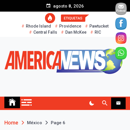
S
agosto 8, 2026
k
i
ETIQUETAS
p
Rhode Island
Providence
Pawtucket
t
Central Falls
Dan McKee
RIC
o
c
o
n
t
e
n
t
AMERICA NEWS
Historias Reales…
Home
México
Page 6