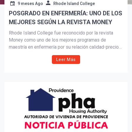
9 meses Ago
Rhode Island College
POSGRADO EN ENFERMERÍA: UNO DE LOS
Suscribír
MEJORES SEGÚN LA REVISTA MONEY
Rhode Island College fue reconocido por la revista
Money como uno de los mejores programas de
maestría en enfermería por su relación calidad-precio
en 2025. Con cuatro estrellas, el programa destaca por
Leer Más
su bajo costo, alta empleabilidad y opciones HyFlex
que apoyan el éxito estudiantil en tres
especializaciones acreditadas.