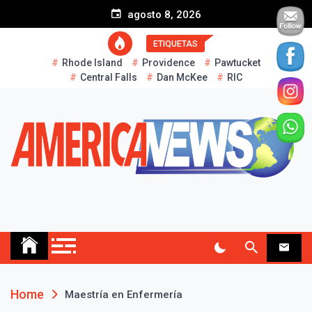
S
agosto 8, 2026
k
i
ETIQUETAS
p
Rhode Island
Providence
Pawtucket
t
Central Falls
Dan McKee
RIC
o
c
o
n
t
e
n
t
AMERICA NEWS
Historias Reales…
Home
Maestría en Enfermería