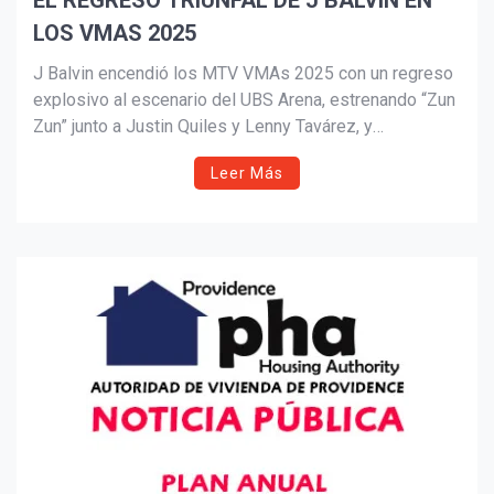
EL REGRESO TRIUNFAL DE J BALVIN EN
LOS VMAS 2025
Suscribír
J Balvin encendió los MTV VMAs 2025 con un regreso
explosivo al escenario del UBS Arena, estrenando “Zun
Zun” junto a Justin Quiles y Lenny Tavárez, y
deslumbrando con “Noventa” junto a DJ Snake. Entre
Leer Más
luces, breakdance y pirotecnia, reafirmó su estatus
como ícono global, mientras celebra nominaciones,
estrenos y nuevos proyectos musicales.