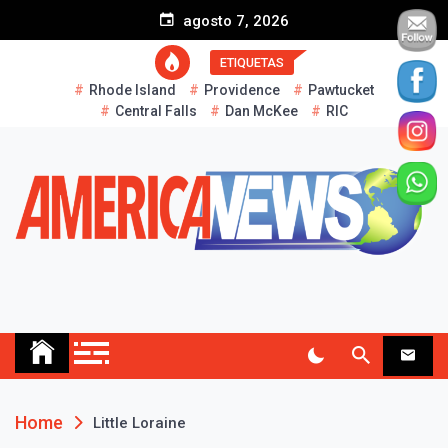
S
agosto 7, 2026
k
i
ETIQUETAS
p
Rhode Island
Providence
Pawtucket
t
Central Falls
Dan McKee
RIC
o
c
o
n
t
e
n
t
AMERICA NEWS
Historias Reales…
Home
Little Loraine