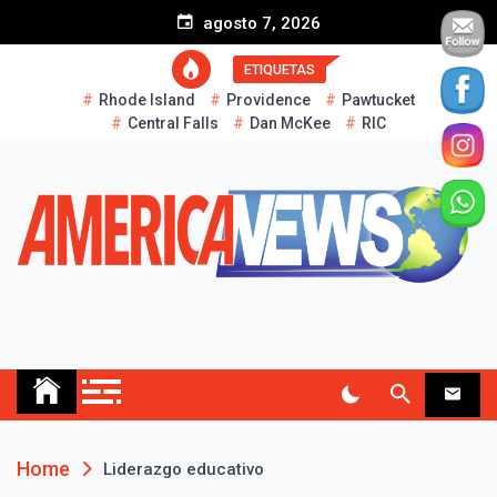
S
agosto 7, 2026
k
i
ETIQUETAS
p
Rhode Island
Providence
Pawtucket
t
Central Falls
Dan McKee
RIC
o
c
o
n
t
e
n
t
AMERICA NEWS
Historias Reales…
Home
Liderazgo educativo