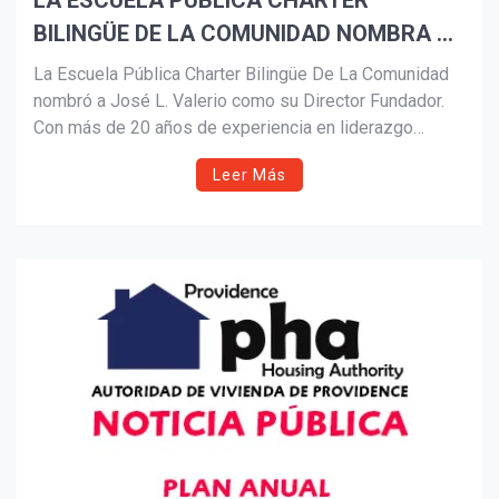
LA ESCUELA PÚBLICA CHARTER
BILINGÜE DE LA COMUNIDAD NOMBRA A
Suscribír
JOSÉ VALERIO COMO DIRECTOR
La Escuela Pública Charter Bilingüe De La Comunidad
FUNDADOR
nombró a José L. Valerio como su Director Fundador.
Con más de 20 años de experiencia en liderazgo
bilingüe en Providence y Central Falls, Valerio
Leer Más
impulsará la visión académica, el desarrollo del
personal y la conexión familiar para lanzar el primer
modelo escolar bilingüe y de servicio completo en
Rhode Island.