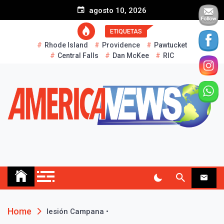
S
agosto 10, 2026
k
i
ETIQUETAS
p
Rhode Island
Providence
Pawtucket
t
Central Falls
Dan McKee
RIC
o
c
o
n
¡Suscríbete y Vive la
Experiencia!
t
e
n
t
AMERICA NEWS
Historias Reales…
Home
lesión Campana •
Suscribír