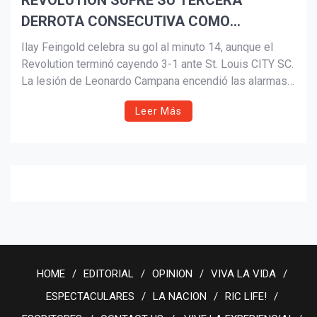
REVOLUTION SUFRE SU TERCERA
DERROTA CONSECUTIVA COMO
VISITANTE
Ilay Feingold celebra su gol al minuto 14, aunque el
Revolution terminó cayendo 3-1 ante St. Louis CITY SC.
La lesión de Leonardo Campana encendió las alarmas
en el equipo, que ahora se prepara para volver a la
Leer Más
acción el 4 de abril frente al FC Montréal.
HOME
EDITORIAL
OPINION
VIVA LA VIDA
ESPECTACULARES
LA NACION
RIC LIFE!