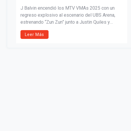
J Balvin encendió los MTV VMAs 2025 con un
regreso explosivo al escenario del UBS Arena,
estrenando “Zun Zun” junto a Justin Quiles y
Lenny Tavárez, y deslumbrando con “Noventa”
Leer Más
junto a DJ Snake. Entre luces, breakdance y
pirotecnia, reafirmó su estatus como ícono global,
mientras celebra nominaciones, estrenos y
nuevos proyectos musicales.