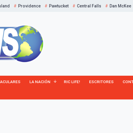
sland
Providence
Pawtucket
Central Falls
Dan McKee
¡Suscríbete y Vive la
TACULARES
LA NACIÓN
RIC LIFE!
ESCRITORES
CON
Experiencia!