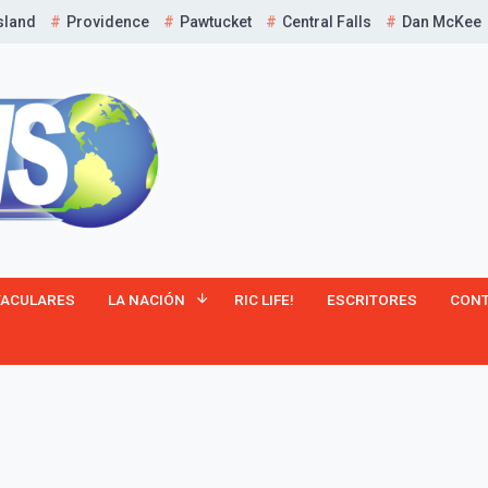
sland
Providence
Pawtucket
Central Falls
Dan McKee
¡Suscríbete y Vive la
TACULARES
LA NACIÓN
RIC LIFE!
ESCRITORES
CON
Experiencia!