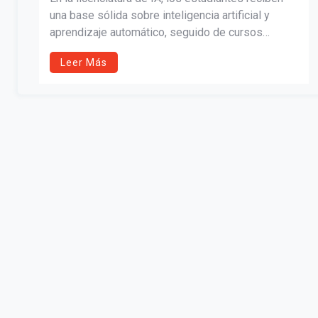
una base sólida sobre inteligencia artificial y
aprendizaje automático, seguido de cursos
prácticos en procesamiento del lenguaje natural,
Leer Más
visión informática, robótica y más.