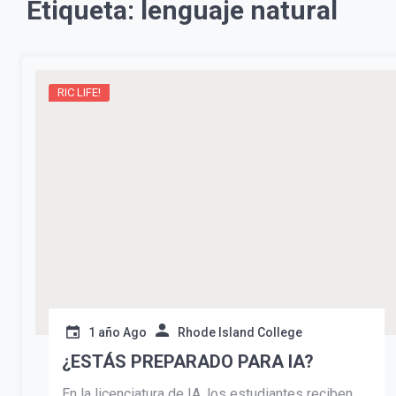
Etiqueta:
lenguaje natural
RIC LIFE!
1 año Ago
Rhode Island College
¿ESTÁS PREPARADO PARA IA?
En la licenciatura de IA, los estudiantes reciben