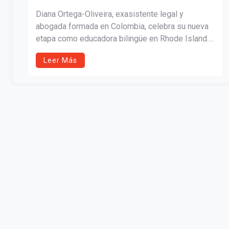
Diana Ortega-Oliveira, exasistente legal y
abogada formada en Colombia, celebra su nueva
etapa como educadora bilingüe en Rhode Island.
Tras obtener su maestría en educación en
Leer Más
lenguas extranjeras, enseña español y ciencias
sociales con un enfoque cultural e inclusivo.
Reconocida con el Premio al Maestro
Transformador 2025, inspira a estudiantes a ganar
confianza y alcanzar el éxito.