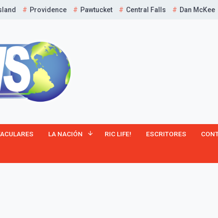
sland
Providence
Pawtucket
Central Falls
Dan McKee
¡Suscríbete y Vive la
TACULARES
LA NACIÓN
RIC LIFE!
ESCRITORES
CON
Experiencia!