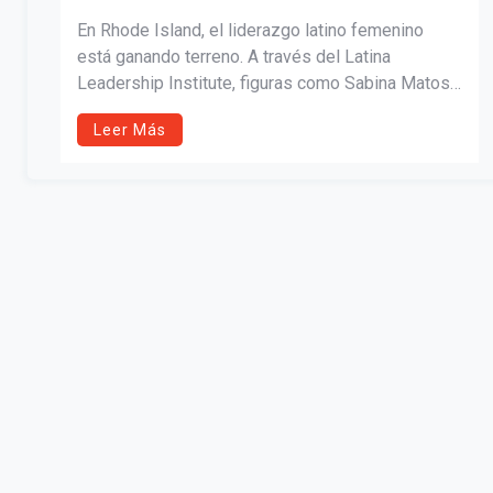
En Rhode Island, el liderazgo latino femenino
está ganando terreno. A través del Latina
Leadership Institute, figuras como Sabina Matos,
Karen Alzate y nuevas líderes como Betsy
Leer Más
Montes y Maricarmen Calle están transformando
sus comunidades. Esta red de apoyo impulsa a
las latinas a ocupar espacios de poder con
propósito, voz y visión.