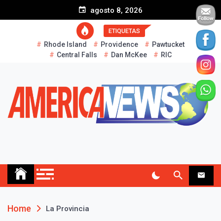
S
agosto 8, 2026
k
i
ETIQUETAS
p
Rhode Island
Providence
Pawtucket
t
Central Falls
Dan McKee
RIC
o
c
o
n
t
e
n
t
AMERICA NEWS
Historias Reales…
Home
La Provincia