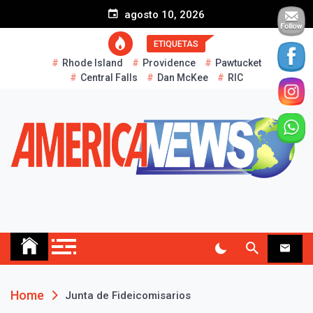
S
agosto 10, 2026
k
i
ETIQUETAS
p
Rhode Island
Providence
Pawtucket
t
Central Falls
Dan McKee
RIC
o
c
o
n
t
e
n
t
AMERICA NEWS
Historias Reales…
Home
Junta de Fideicomisarios