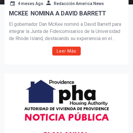
4 meses Ago
Redacción America News
MCKEE NOMINA A DAVID BARRETT
Suscribír
El gobernador Dan McKee nominó a David Barrett para
integrar la Junta de Fideicomisarios de la Universidad
de Rhode Island, destacando su experiencia en el
sector de salud y su vínculo con la institución, a la
Leer Más
espera de la aprobación del Senado estatal.