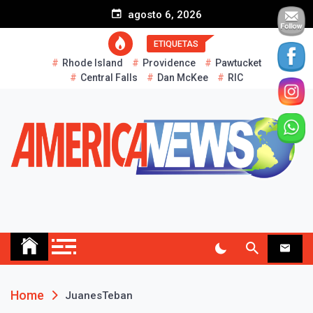
S
agosto 6, 2026
k
i
ETIQUETAS
p
Rhode Island
Providence
Pawtucket
t
Central Falls
Dan McKee
RIC
o
c
o
n
t
e
n
t
AMERICA NEWS
Historias Reales…
Home
JuanesTeban