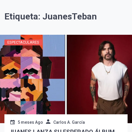
Etiqueta:
JuanesTeban
ESPECTACULARES
¡Suscríbete y Vive la
Experiencia!
5 meses Ago
Carlos A. García