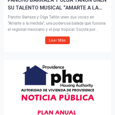
PANCHO BARRAZA Y OLGA TAÑÓN UNEN
SU TALENTO MUSICAL “AMARTE A LA
Suscribír
MEDIDA”
Pancho Barraza y Olga Tañón unen sus voces en
“Amarte a la medida”, una poderosa balada que fusiona
el regional mexicano y el pop tropical. Escrita por
Barraza junto a Lenier Meza y Jpro, la canción celebra
Leer Más
el amor sin fronteras. Su videoclip, grabado en Miami,
resalta la pasión y complicidad de dos íconos de la
música latina.