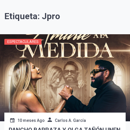
Etiqueta:
Jpro
ESPECTACULARES
¡Suscríbete y Vive la
Experiencia!
10 meses Ago
Carlos A. García