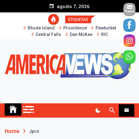
S
agosto 7, 2026
k
i
ETIQUETAS
p
Rhode Island
Providence
Pawtucket
t
Central Falls
Dan McKee
RIC
o
c
o
n
t
e
n
t
AMERICA NEWS
Historias Reales…
Home
Jpro