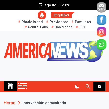
S
agosto 6, 2026
k
i
ETIQUETAS
p
Rhode Island
Providence
Pawtucket
t
Central Falls
Dan McKee
RIC
o
c
o
n
t
e
n
t
AMERICA NEWS
Historias Reales…
Home
intervención comunitaria