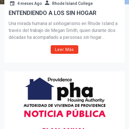
4 meses Ago
Rhode Island College
ENTENDIENDO A LOS SIN HOGAR
Suscribír
Una mirada humana al sinhogarismo en Rhode Island a
través del trabajo de Megan Smith, quien durante dos
décadas ha acompañado a personas sin hogar
directamente en las calles. El artículo desmonta mitos,
Leer Más
expone causas estructurales y propone soluciones
reales centradas en vivienda, dignidad y escucha
activa.