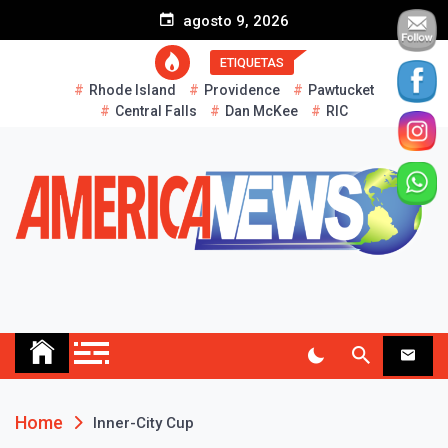
S
agosto 9, 2026
k
i
ETIQUETAS
p
Rhode Island
Providence
Pawtucket
t
Central Falls
Dan McKee
RIC
o
c
o
n
t
e
n
t
AMERICA NEWS
Historias Reales…
Home
Inner-City Cup