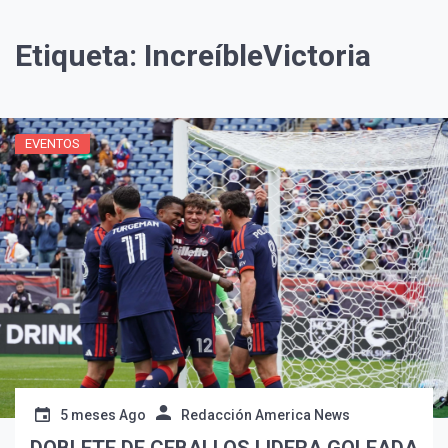
Etiqueta:
IncreíbleVictoria
EVENTOS
¡Suscríbete y Vive la
Experiencia!
5 meses Ago
Redacción America News