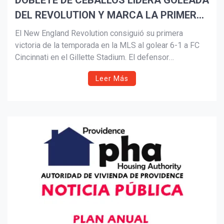
DOBLETE DE CEBALLOS LIDERA GOLEADA
DEL REVOLUTION Y MARCA LA PRIMERA
Suscribír
VICTORIA DE LA TEMPORADA
El New England Revolution consiguió su primera
victoria de la temporada en la MLS al golear 6-1 a FC
Cincinnati en el Gillette Stadium. El defensor
colombiano Brayan Ceballos fue figura con un doblete,
Leer Más
mientras que Dor Turgeman, Alhassan Yusuf, Griffin Yow
y Peyton Miller completaron la fiesta ofensiva. Tomás
Langoni también destacó con tres asistencias.
Cincinnati descontó con Gerardo Valenzuela, quien
luego fue expulsado.