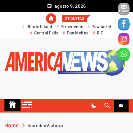
S
agosto 9, 2026
k
i
ETIQUETAS
p
Rhode Island
Providence
Pawtucket
t
Central Falls
Dan McKee
RIC
o
c
o
n
t
e
n
t
AMERICA NEWS
Historias Reales…
Home
IncreíbleVictoria