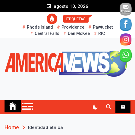
S
agosto 10, 2026
k
i
ETIQUETAS
p
Rhode Island
Providence
Pawtucket
t
Central Falls
Dan McKee
RIC
o
c
o
n
t
e
n
t
AMERICA NEWS
Historias Reales…
Home
Identidad étnica