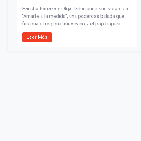
“AMARTE A LA MEDIDA”
Pancho Barraza y Olga Tañón unen sus voces en
“Amarte a la medida”, una poderosa balada que
fusiona el regional mexicano y el pop tropical.
Escrita por Barraza junto a Lenier Meza y Jpro, la
Leer Más
canción celebra el amor sin fronteras. Su
videoclip, grabado en Miami, resalta la pasión y
complicidad de dos íconos de la música latina.