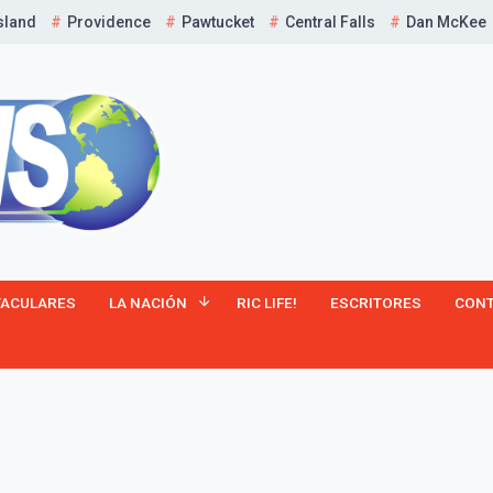
sland
Providence
Pawtucket
Central Falls
Dan McKee
¡Suscríbete y Vive la
TACULARES
LA NACIÓN
RIC LIFE!
ESCRITORES
CON
Experiencia!