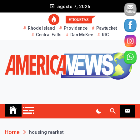
S
agosto 7, 2026
k
i
ETIQUETAS
p
Rhode Island
Providence
Pawtucket
t
Central Falls
Dan McKee
RIC
o
c
o
n
t
e
n
t
AMERICA NEWS
Historias Reales…
Home
housing market