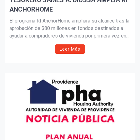
TESORERO JAMES A. DIOSSA AMPLÍA RI
ANCHORHOME
Suscribír
El programa RI AnchorHome ampliará su alcance tras la
aprobación de $80 millones en fondos destinados a
ayudar a compradores de vivienda por primera vez en
Rhode Island. Liderado por el Tesorero James A.
Leer Más
Diossa, la iniciativa ya ha permitido que cerca de 60
familias accedan a hipotecas más asequibles y
sostenibles, fortaleciendo el camino hacia la
estabilidad financiera y la riqueza generacional.