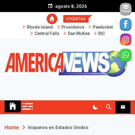
S
agosto 8, 2026
k
i
ETIQUETAS
p
Rhode Island
Providence
Pawtucket
t
Central Falls
Dan McKee
RIC
o
c
o
n
t
e
n
t
AMERICA NEWS
Historias Reales…
Home
hispanos en Estados Unidos