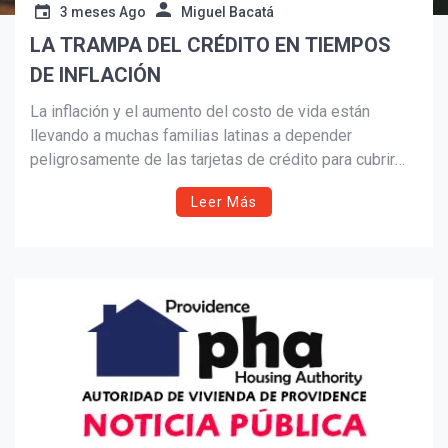
3 meses Ago
Miguel Bacatá
LA TRAMPA DEL CRÉDITO EN TIEMPOS
Suscribír
DE INFLACIÓN
La inflación y el aumento del costo de vida están
llevando a muchas familias latinas a depender
peligrosamente de las tarjetas de crédito para cubrir
gastos básicos. Este artículo explica cómo funciona la
Leer Más
“trampa del crédito”, las señales de alerta y las
estrategias financieras que pueden ayudar a romper el
ciclo de deuda antes de que sea demasiado tarde.