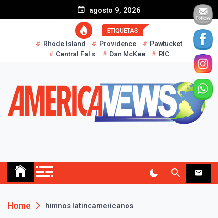
S
agosto 9, 2026
k
i
ETIQUETAS
p
Rhode Island
Providence
Pawtucket
t
Central Falls
Dan McKee
RIC
o
c
o
n
t
e
n
t
AMERICA NEWS
Historias Reales…
Home
himnos latinoamericanos