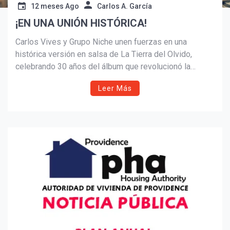
12 meses Ago
Carlos A. García
¡EN UNA UNIÓN HISTÓRICA!
Suscribír
Carlos Vives y Grupo Niche unen fuerzas en una
histórica versión en salsa de La Tierra del Olvido,
celebrando 30 años del álbum que revolucionó la
música colombiana. Este homenaje vibrante fusiona el
Leer Más
vallenato moderno con la elegancia salsera del
Pacífico, marcando un hito de identidad, memoria y
celebración cultural.