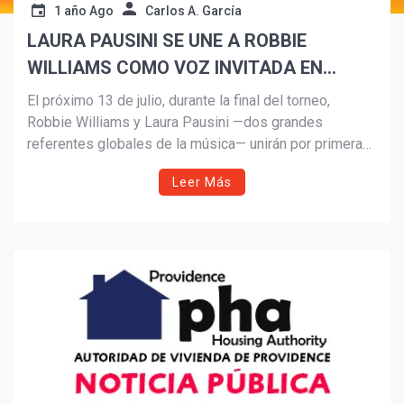
1 año Ago
Carlos A. García
LAURA PAUSINI SE UNE A ROBBIE
Suscribír
WILLIAMS COMO VOZ INVITADA EN
“DESIRE”
El próximo 13 de julio, durante la final del torneo,
Robbie Williams y Laura Pausini —dos grandes
referentes globales de la música— unirán por primera
vez sus voces en una interpretación en directo
Leer Más
de“Desire” en el MetLife Stadium de Nueva Jersey (EE.
UU.).