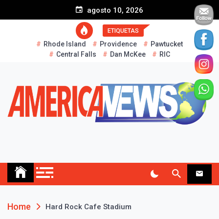
S
agosto 10, 2026
k
i
ETIQUETAS
p
Rhode Island
Providence
Pawtucket
t
Central Falls
Dan McKee
RIC
o
c
o
n
t
e
n
t
AMERICA NEWS
Historias Reales…
Home
Hard Rock Cafe Stadium