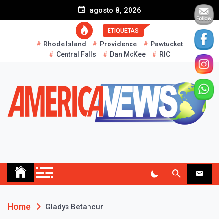
S
agosto 8, 2026
k
i
ETIQUETAS
p
Rhode Island
Providence
Pawtucket
t
Central Falls
Dan McKee
RIC
o
c
o
n
t
e
n
t
AMERICA NEWS
Historias Reales…
Home
Gladys Betancur