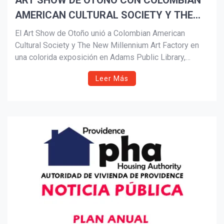
ART SHOW DE OTOÑO CON COLOMBIAN
AMERICAN CULTURAL SOCIETY Y THE
Suscribír
NEW MILLENNIUM ART FACTORY
El Art Show de Otoño unió a Colombian American
Cultural Society y The New Millennium Art Factory en
una colorida exposición en Adams Public Library,
Central Falls. Bajo la dirección del artista Alfonso D.
Leer Más
Acevedo y con apoyo de la ciudad de Pawtucket, el
evento destacó el talento de jóvenes artistas locales y
el valor de la colaboración comunitaria.