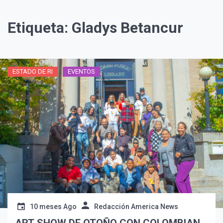
Etiqueta:
Gladys Betancur
ESTADO DE RI
EVENTOS
¡Suscríbete y Vive la
Experiencia!
10 meses Ago
Redacción America News