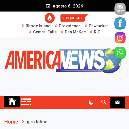
S
agosto 6, 2026
k
i
ETIQUETAS
p
Rhode Island
Providence
Pawtucket
t
Central Falls
Dan McKee
RIC
o
c
o
n
t
e
n
t
AMERICA NEWS
Historias Reales…
Home
gira latina