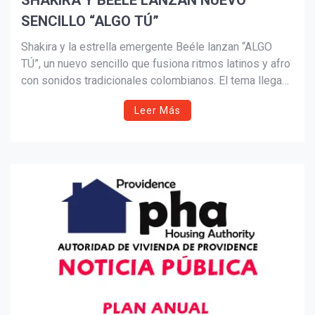
SHAKIRA Y BEÉLE LANZAN NUEVO
SENCILLO “ALGO TÚ”
Suscribír
Shakira y la estrella emergente Beéle lanzan “ALGO
TÚ”, un nuevo sencillo que fusiona ritmos latinos y afro
con sonidos tradicionales colombianos. El tema llega
tras una histórica presentación ante más de 400.000
Leer Más
personas en el Zócalo de Ciudad de México y en
medio del exitoso tour mundial de la artista
barranquillera.