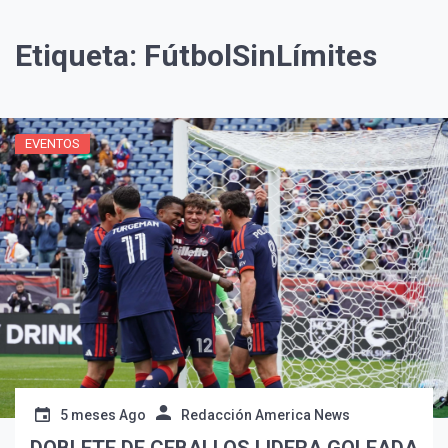
Etiqueta:
FútbolSinLímites
EVENTOS
¡Suscríbete y Vive la
Experiencia!
5 meses Ago
Redacción America News