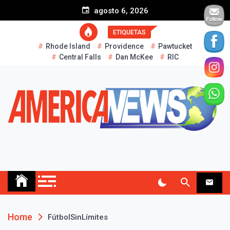
S
agosto 6, 2026
k
i
ETIQUETAS
p
Rhode Island
Providence
Pawtucket
t
Central Falls
Dan McKee
RIC
o
c
o
n
t
e
n
t
AMERICA NEWS
Historias Reales…
Home
FútbolSinLímites