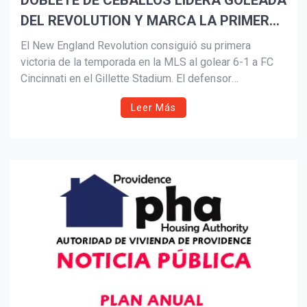
DOBLETE DE CEBALLOS LIDERA GOLEADA
DEL REVOLUTION Y MARCA LA PRIMERA
Suscribír
VICTORIA DE LA TEMPORADA
El New England Revolution consiguió su primera
victoria de la temporada en la MLS al golear 6-1 a FC
Cincinnati en el Gillette Stadium. El defensor
colombiano Brayan Ceballos fue figura con un doblete,
Leer Más
mientras que Dor Turgeman, Alhassan Yusuf, Griffin Yow
y Peyton Miller completaron la fiesta ofensiva. Tomás
Langoni también destacó con tres asistencias.
Cincinnati descontó con Gerardo Valenzuela, quien
luego fue expulsado.