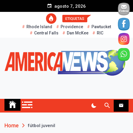
S
agosto 7, 2026
k
i
ETIQUETAS
p
Rhode Island
Providence
Pawtucket
t
Central Falls
Dan McKee
RIC
o
c
o
n
t
e
n
t
AMERICA NEWS
Historias Reales…
Home
fútbol juvenil