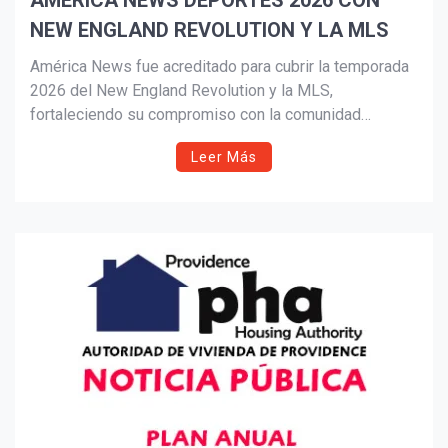
AMERICA NEWS DEPORTES 2026 CON
NEW ENGLAND REVOLUTION Y LA MLS
Suscribír
América News fue acreditado para cubrir la temporada
2026 del New England Revolution y la MLS,
fortaleciendo su compromiso con la comunidad
hispana en Nueva Inglaterra. Además, la Academia del
Leer Más
Revolution inició su campaña de primavera en MLS
NEXT, destacando el desarrollo de la próxima
generación del fútbol en la región.