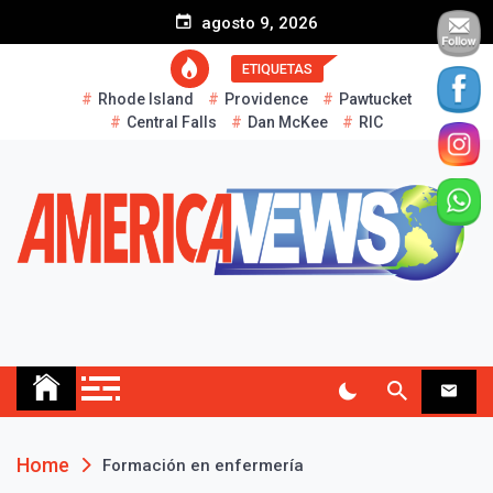
S
agosto 9, 2026
k
i
ETIQUETAS
p
Rhode Island
Providence
Pawtucket
t
Central Falls
Dan McKee
RIC
o
c
o
n
t
e
n
t
AMERICA NEWS
Historias Reales…
Home
Formación en enfermería