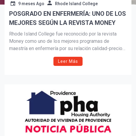
9 meses Ago
Rhode Island College
POSGRADO EN ENFERMERÍA: UNO DE LOS
Suscribír
MEJORES SEGÚN LA REVISTA MONEY
Rhode Island College fue reconocido por la revista
Money como uno de los mejores programas de
maestría en enfermería por su relación calidad-precio
en 2025. Con cuatro estrellas, el programa destaca por
Leer Más
su bajo costo, alta empleabilidad y opciones HyFlex
que apoyan el éxito estudiantil en tres
especializaciones acreditadas.