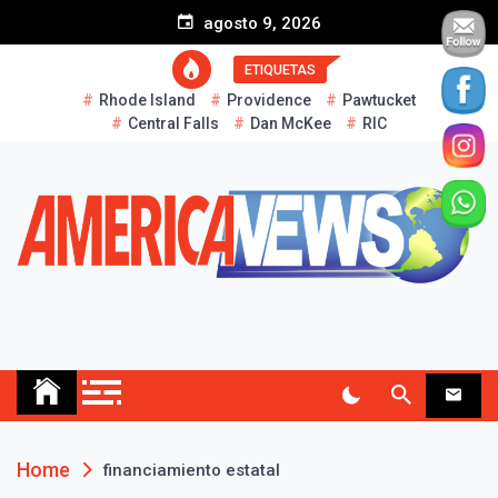
S
agosto 9, 2026
k
i
ETIQUETAS
p
Rhode Island
Providence
Pawtucket
t
Central Falls
Dan McKee
RIC
o
c
o
n
t
e
n
t
AMERICA NEWS
Historias Reales…
Home
financiamiento estatal