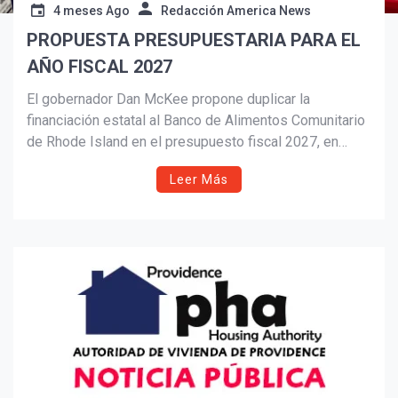
4 meses Ago
Redacción America News
PROPUESTA PRESUPUESTARIA PARA EL
Suscribír
AÑO FISCAL 2027
El gobernador Dan McKee propone duplicar la
financiación estatal al Banco de Alimentos Comunitario
de Rhode Island en el presupuesto fiscal 2027, en
respuesta al aumento de la inseguridad alimentaria que
Leer Más
afecta a más de un tercio de los hogares del estado.