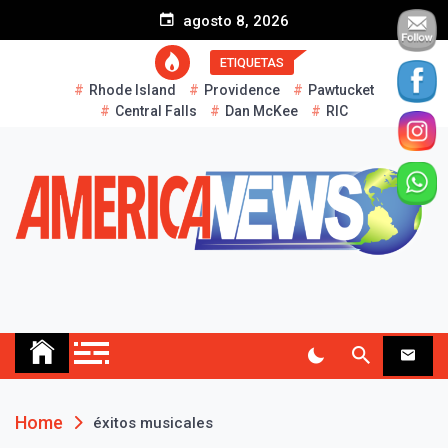
S
agosto 8, 2026
k
i
ETIQUETAS
p
Rhode Island
Providence
Pawtucket
t
Central Falls
Dan McKee
RIC
o
c
o
n
t
e
n
t
AMERICA NEWS
Historias Reales…
Home
éxitos musicales