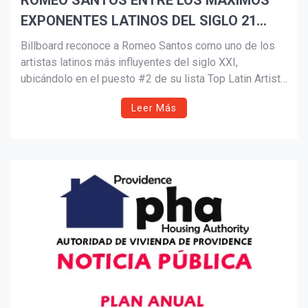
ROMEO SANTOS ENTRE LOS MÁXIMOS
EXPONENTES LATINOS DEL SIGLO 21
Suscribír
SEGÚN BILLBOARD
Billboard reconoce a Romeo Santos como uno de los
artistas latinos más influyentes del siglo XXI,
ubicándolo en el puesto #2 de su lista Top Latin Artists
of the 21st Century. Conocido como el “Rey de la
Leer Más
Bachata”, Santos ha redefinido el género con su fusión
de ritmos dominicanos, pop y R&B, dejando una huella
imborrable en la música latina.