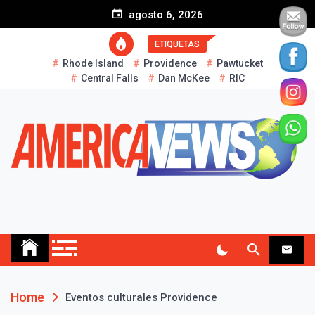
S
agosto 6, 2026
k
i
ETIQUETAS
p
Rhode Island
Providence
Pawtucket
t
Central Falls
Dan McKee
RIC
o
c
o
n
t
e
n
t
AMERICA NEWS
Historias Reales…
Home
Eventos culturales Providence