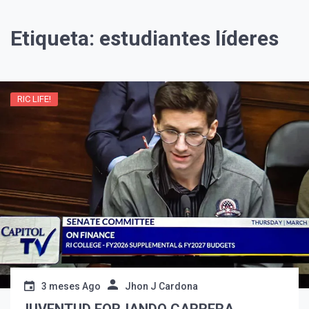
Etiqueta:
estudiantes líderes
RIC LIFE!
¡Suscríbete y Vive la
Experiencia!
3 meses Ago
Jhon J Cardona