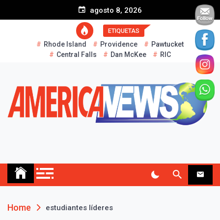
S
agosto 8, 2026
k
i
ETIQUETAS
p
Rhode Island
Providence
Pawtucket
t
Central Falls
Dan McKee
RIC
o
c
o
n
t
e
n
t
AMERICA NEWS
Historias Reales…
Home
estudiantes líderes