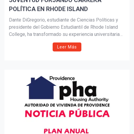
JUVENTUD FORJANDO CARRERA
POLÍTICA EN RHODE ISLAND
Suscribír
Dante DiGregorio, estudiante de Ciencias Políticas y
presidente del Gobierno Estudiantil de Rhode Island
College, ha transformado su experiencia universitaria
en una plataforma de liderazgo y servicio público.
Leer Más
Desde defender la Beca Hope ante legisladores
estatales hasta participar en una pasantía en
Washington, D.C., su historia refleja el impacto de la
participación estudiantil en la construcción de futuras
carreras políticas.