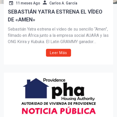
11 meses Ago
Carlos A. García
SEBASTIÁN YATRA ESTRENA EL VÍDEO
Suscribír
DE «AMEN»
Sebastián Yatra estrena el video de su sencillo “Amen”,
filmado en África junto a la empresa social AUARA y las
ONG Kirira y Kubuka. El Latin GRAMMY ganador
muestra la dura realidad de comunidades sin agua
Leer Más
potable y niñas en riesgo, invitando a la empatía y la
acción solidaria como motores de cambio.