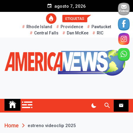
S
agosto 7, 2026
k
i
ETIQUETAS
p
Rhode Island
Providence
Pawtucket
t
Central Falls
Dan McKee
RIC
o
c
o
n
t
e
n
t
AMERICA NEWS
Historias Reales…
Home
estreno videoclip 2025