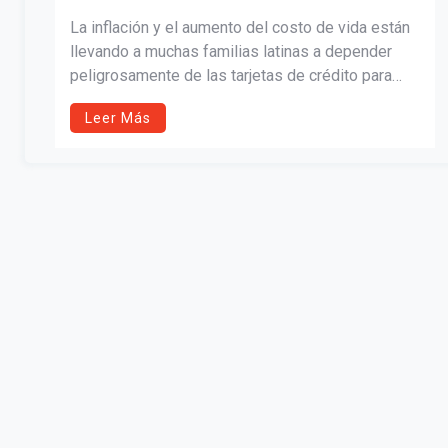
La inflación y el aumento del costo de vida están
llevando a muchas familias latinas a depender
peligrosamente de las tarjetas de crédito para
cubrir gastos básicos. Este artículo explica cómo
Leer Más
funciona la “trampa del crédito”, las señales de
alerta y las estrategias financieras que pueden
ayudar a romper el ciclo de deuda antes de que
sea demasiado tarde.