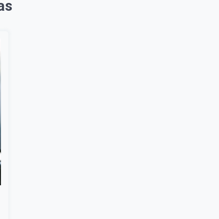
as
Suscribír