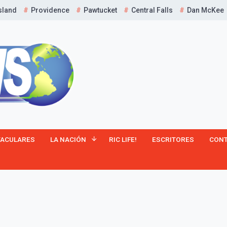
sland
Providence
Pawtucket
Central Falls
Dan McKee
¡Suscríbete y Vive la
TACULARES
LA NACIÓN
RIC LIFE!
ESCRITORES
CON
Experiencia!