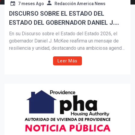
7 meses Ago
Redacción America News
DISCURSO SOBRE EL ESTADO DEL
Suscribír
ESTADO DEL GOBERNADOR DANIEL J.
MCKEE DE 2026
En su Discurso sobre el Estado del Estado 2026, el
gobernador Daniel J. McKee reafirma un mensaje de
resiliencia y unidad, destacando una ambiciosa agenda
de asequibilidad, seguridad, empleo, educación,
Leer Más
vivienda y salud para fortalecer a las familias y el
futuro de Rhode Island.