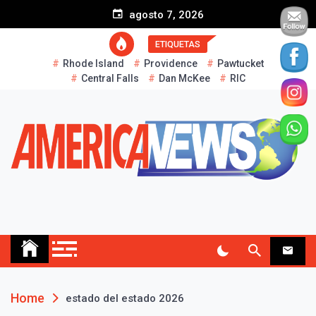
S
agosto 7, 2026
k
i
ETIQUETAS
p
Rhode Island
Providence
Pawtucket
t
Central Falls
Dan McKee
RIC
o
c
o
n
t
e
n
t
AMERICA NEWS
Historias Reales…
Home
estado del estado 2026