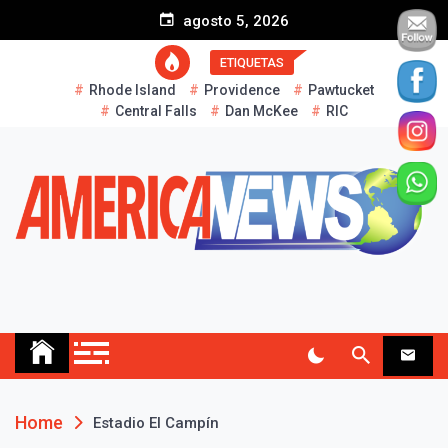
S
agosto 5, 2026
k
i
ETIQUETAS
p
Rhode Island
Providence
Pawtucket
t
Central Falls
Dan McKee
RIC
o
c
o
n
t
e
n
t
AMERICA NEWS
Historias Reales…
Home
Estadio El Campín