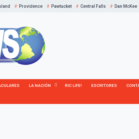
sland
Providence
Pawtucket
Central Falls
Dan McKee
¡Suscríbete y Vive la
Experiencia!
ACULARES
LA NACIÓN
RIC LIFE!
ESCRITORES
CONT
Suscribír