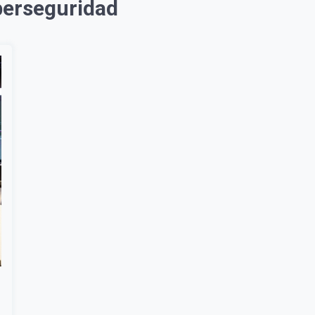
berseguridad
Suscribír