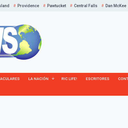
sland
Providence
Pawtucket
Central Falls
Dan McKee
¡Suscríbete y Vive la
TACULARES
LA NACIÓN
RIC LIFE!
ESCRITORES
CON
Experiencia!