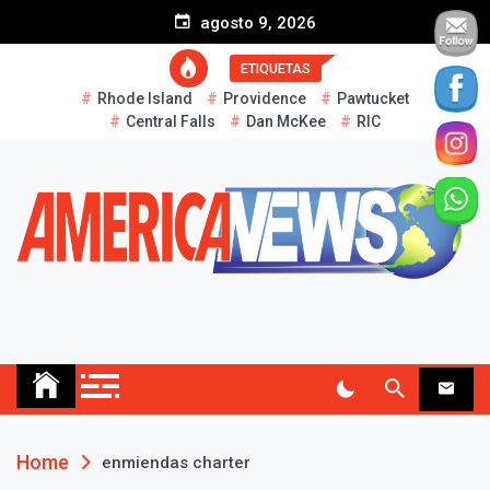
S
agosto 9, 2026
k
i
ETIQUETAS
p
Rhode Island
Providence
Pawtucket
t
Central Falls
Dan McKee
RIC
o
c
o
n
t
e
n
t
AMERICA NEWS
Historias Reales…
Home
enmiendas charter