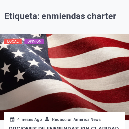
Etiqueta:
enmiendas charter
LOCAL
OPINION
¡Suscríbete y Vive la
Experiencia!
4 meses Ago
Redacción America News