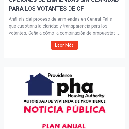
OPCIONES DE ENMIENDAS SIN CLARIDAD
PARA LOS VOTANTES DE CF
Suscribír
Análisis del proceso de enmiendas en Central Falls
que cuestiona la claridad y transparencia para los
votantes. Señala cómo la combinación de propuestas y
el enfoque en figuras políticas, en lugar de políticas
Leer Más
públicas, limita una decisión informada de cara a las
elecciones de 2026.