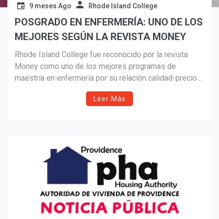
9 meses Ago
Rhode Island College
POSGRADO EN ENFERMERÍA: UNO DE LOS
Suscribír
MEJORES SEGÚN LA REVISTA MONEY
Rhode Island College fue reconocido por la revista
Money como uno de los mejores programas de
maestría en enfermería por su relación calidad-precio
en 2025. Con cuatro estrellas, el programa destaca por
Leer Más
su bajo costo, alta empleabilidad y opciones HyFlex
que apoyan el éxito estudiantil en tres
especializaciones acreditadas.