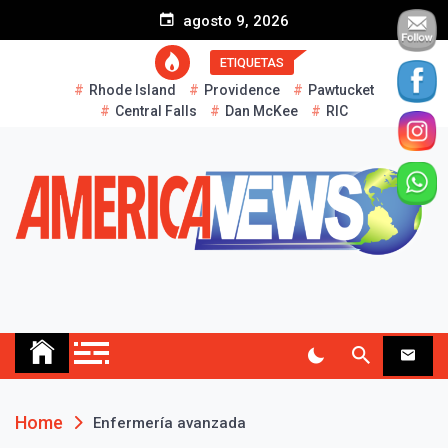
S
agosto 9, 2026
k
i
ETIQUETAS
p
Rhode Island
Providence
Pawtucket
t
Central Falls
Dan McKee
RIC
o
c
o
n
t
e
n
t
AMERICA NEWS
Historias Reales…
Home
Enfermería avanzada