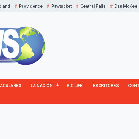
sland
Providence
Pawtucket
Central Falls
Dan McKee
¡Suscríbete y Vive la
TACULARES
LA NACIÓN
RIC LIFE!
ESCRITORES
CON
Experiencia!