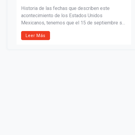
Historia de las fechas que describen este
acontecimiento de los Estados Unidos
Mexicanos, tenemos que el 15 de septiembre se
enfoca en revivir el momento simbólico del grito,
Leer Más
mientras que el 16 de septiembre está dedicado
a actos cívicos, desfiles militares, ceremonias
oficiales y actividades escolares que destacan
los valores de la independencia.