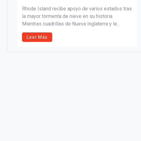
RECUPERARSE TRAS HISTÓRICA
Rhode Island recibe apoyo de varios estados tras
TORMENTA DE NIEVE
la mayor tormenta de nieve en su historia.
Mientras cuadrillas de Nueva Inglaterra y la
Guardia Nacional ayudan a despejar carreteras,
Leer Más
líderes estatales solicitan asistencia federal en
medio de tensiones políticas en Washington.