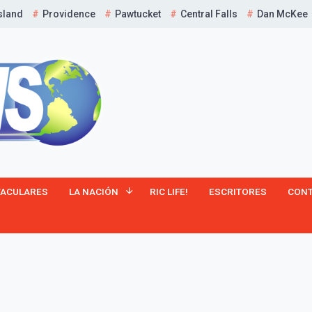
sland
Providence
Pawtucket
Central Falls
Dan McKee
¡Suscríbete y Vive la
TACULARES
LA NACIÓN
RIC LIFE!
ESCRITORES
CON
Experiencia!