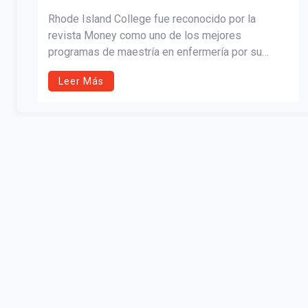
MONEY
Rhode Island College fue reconocido por la
revista Money como uno de los mejores
programas de maestría en enfermería por su
relación calidad-precio en 2025. Con cuatro
Leer Más
estrellas, el programa destaca por su bajo costo,
alta empleabilidad y opciones HyFlex que apoyan
el éxito estudiantil en tres especializaciones
acreditadas.