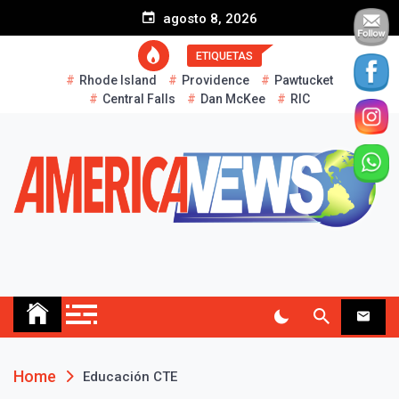
S
agosto 8, 2026
k
i
ETIQUETAS
p
Rhode Island
Providence
Pawtucket
t
Central Falls
Dan McKee
RIC
o
c
o
n
t
e
n
t
AMERICA NEWS
Historias Reales…
Home
Educación CTE