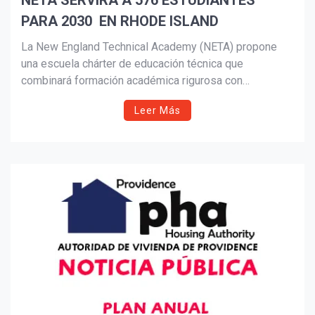
NETA SERVIRÁ A 576 ESTUDIANTES
PARA 2030 EN RHODE ISLAND
Suscribír
La New England Technical Academy (NETA) propone
una escuela chárter de educación técnica que
combinará formación académica rigurosa con
capacitación práctica en pre-ingeniería, TI y ciencias de
Leer Más
la salud. Con apoyo de NEIT y líderes industriales,
abriría en 2026 y serviría a 576 estudiantes para 2030,
ampliando el acceso educativo y fortaleciendo la
fuerza laboral de Rhode Island.