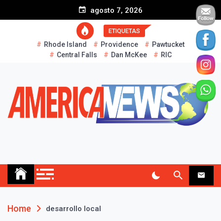
S
agosto 7, 2026
k
i
ETIQUETAS
p
Rhode Island
Providence
Pawtucket
t
Central Falls
Dan McKee
RIC
o
c
o
n
t
e
n
t
AMERICA NEWS
Historias Reales…
Home
desarrollo local