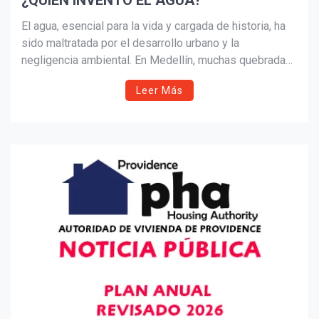
¿QUIÉN INVENTÓ EL AGUA?
Suscribír
El agua, esencial para la vida y cargada de historia, ha
sido maltratada por el desarrollo urbano y la
negligencia ambiental. En Medellín, muchas quebradas
fueron convertidas en caños y olvidadas, pese a su
Leer Más
importancia natural. Este artículo reflexiona sobre el
valor del agua, su memoria ancestral y el costo de
ignorarla.