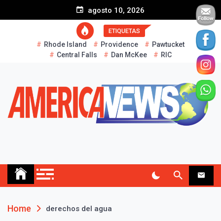
S
agosto 10, 2026
k
i
ETIQUETAS
p
Rhode Island
Providence
Pawtucket
t
Central Falls
Dan McKee
RIC
o
c
o
n
t
e
n
t
AMERICA NEWS
Historias Reales…
Home
derechos del agua