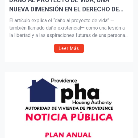
DAÑO AL PROYECTO DE VIDA, UNA
NUEVA DIMENSIÓN EN EL DERECHO DE
Suscribír
DAÑOS Parte I
El artículo explica el “daño al proyecto de vida” —
también llamado daño existencial— como una lesión a
la libertad y a las aspiraciones futuras de una persona.
Revisa su origen doctrinal europeo, su diferencia con el
Leer Más
daño moral y patrimonial, y cómo la Corte
Interamericana y la Suprema Corte de México han
reconocido su impacto y posibles formas de
reparación.