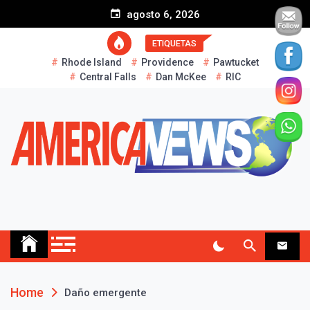
S
agosto 6, 2026
k
i
ETIQUETAS
p
Rhode Island
Providence
Pawtucket
t
Central Falls
Dan McKee
RIC
o
c
o
n
t
e
n
t
AMERICA NEWS
Historias Reales…
Home
Daño emergente