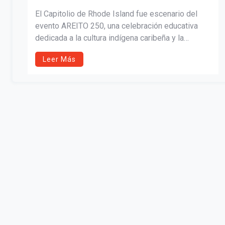
EL CAPITOLIO DE RI
El Capitolio de Rhode Island fue escenario del
evento AREITO 250, una celebración educativa
dedicada a la cultura indígena caribeña y la
herencia taína. El programa reunió a líderes
Leer Más
tribales, representantes comunitarios y
autoridades estatales para reconocer la
presencia histórica y cultural de los pueblos
indígenas del Caribe en Rhode Island.