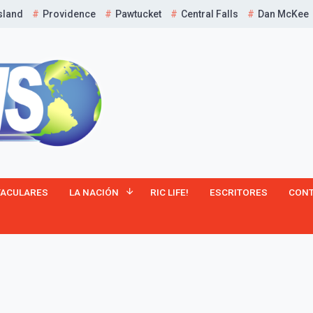
sland
Providence
Pawtucket
Central Falls
Dan McKee
¡Suscríbete y Vive la
TACULARES
LA NACIÓN
RIC LIFE!
ESCRITORES
CON
Experiencia!