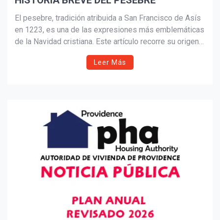
HISTORIA BREVE DEL PESEBRE
Suscribír
El pesebre, tradición atribuida a San Francisco de Asís
en 1223, es una de las expresiones más emblemáticas
de la Navidad cristiana. Este artículo recorre su origen
histórico, su significado espiritual y la evolución
Leer Más
artística de los nacimientos más famosos del mundo,
desde Italia hasta América Latina.