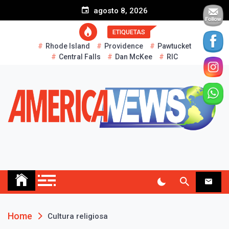
S
agosto 8, 2026
k
i
ETIQUETAS
p
Rhode Island
Providence
Pawtucket
t
Central Falls
Dan McKee
RIC
o
c
o
n
t
e
n
t
AMERICA NEWS
Historias Reales…
Home
Cultura religiosa